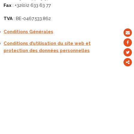
Fax
: +32(0)2 633 63 77
TVA
: BE-0467.533.862
Conditions Générales
Conditions d’utilisation du site web et
protection des données personnelles
Parta
ce
conte