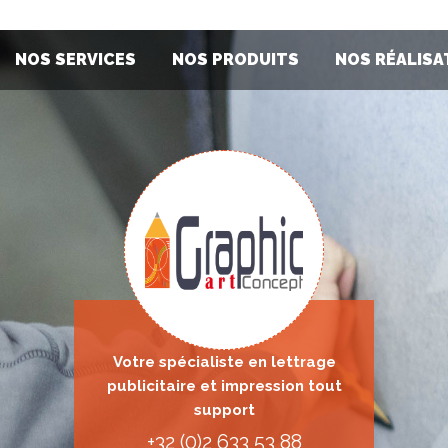
NOS SERVICES
NOS PRODUITS
NOS RÉALISA
Votre spécialiste en lettrage
publicitaire et impression tout
support
+32 (0)2 633 53 88